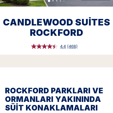
CANDLEWOOD SUITES
ROCKFORD
4.4
(468)
468
Yorumu
Oku.
Aynı
sayfa
bağlantısı.
ROCKFORD PARKLARI VE
ORMANLARI YAKININDA
SÜIT KONAKLAMALARI