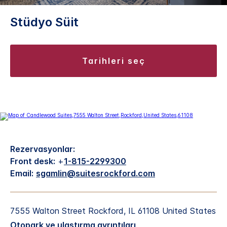
Stüdyo Süit
tarihleri seç
Rezervasyonlar:
Front desk:
+
1-815-2299300
Email:
sgamlin@suitesrockford.com
7555 Walton Street
Rockford
,
IL
61108
United States
Otopark ve ulaştırma ayrıntıları