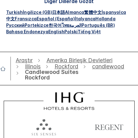
Diğer Dillerde Gözat
Turkish
İngilizce (GB)
日本語
Almanca
繁體中文
İspanyolca
中文
Fransızca
Español (España)
İtalyanca
Hollanda
Русский
Portekizce
한국어
ไทย
العربية
Português (BR)
Bahasa Endonezya
English
Polski
Tiếng Việt
Araştır
Amerika Birleşik Devletleri
Illinois
Rockford
candlewood
Candlewood Suites
Rockford