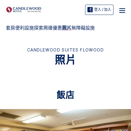
登入 / 加入
套房
便利設施
探索周邊
優惠
照片
無障礙設施
CANDLEWOOD SUITES
FLOWOOD
照片
飯店