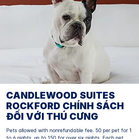
CANDLEWOOD SUITES
ROCKFORD
CHÍNH SÁCH
ĐỐI VỚI THÚ CƯNG
Pets allowed with nonrefundable fee. 50 per pet for 1
to 6 nights, up to 150 for over six nights. Each pet