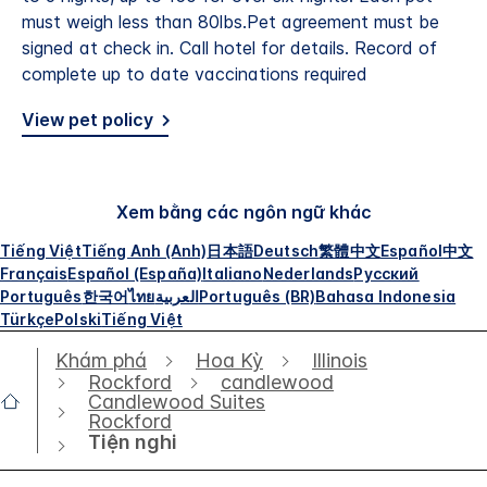
must weigh less than 80lbs.Pet agreement must be
signed at check in. Call hotel for details. Record of
complete up to date vaccinations required
View pet policy
Xem bằng các ngôn ngữ khác
Tiếng Việt
Tiếng Anh (Anh)
日本語
Deutsch
繁體中文
Español
中文
Français
Español (España)
Italiano
Nederlands
Русский
Português
한국어
ไทย
العربية
Português (BR)
Bahasa Indonesia
Türkçe
Polski
Tiếng Việt
Khám phá
Hoa Kỳ
Illinois
Rockford
candlewood
Candlewood Suites
Rockford
Tiện nghi