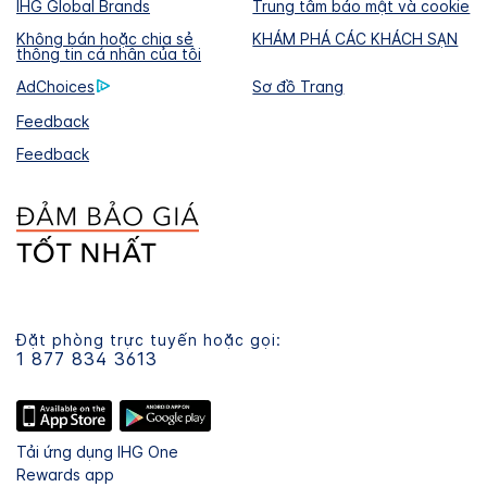
IHG Global Brands
Trung tâm bảo mật và cookie
Không bán hoặc chia sẻ
KHÁM PHÁ CÁC KHÁCH SẠN
thông tin cá nhân của tôi
AdChoices
Sơ đồ Trang
Feedback
Feedback
Đặt phòng trực tuyến hoặc gọi:
1 877 834 3613
Tải ứng dụng IHG One
Rewards app