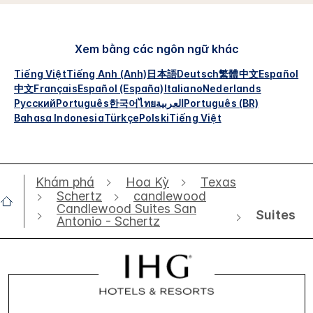
Xem bằng các ngôn ngữ khác
Tiếng Việt
Tiếng Anh (Anh)
日本語
Deutsch
繁體中文
Español
中文
Français
Español (España)
Italiano
Nederlands
Русский
Português
한국어
ไทย
العربية
Português (BR)
Bahasa Indonesia
Türkçe
Polski
Tiếng Việt
Khám phá
Hoa Kỳ
Texas
Schertz
candlewood
Candlewood Suites San
Suites
Antonio - Schertz