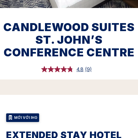
CANDLEWOOD SUITES
ST. JOHN’S
CONFERENCE CENTRE
4.8
(9)
Đọc
9
đánh
giá.
Liên
kết
trang
tương
tự.
MỚI VỚI IHG
EXTENDED STAY HOTEL