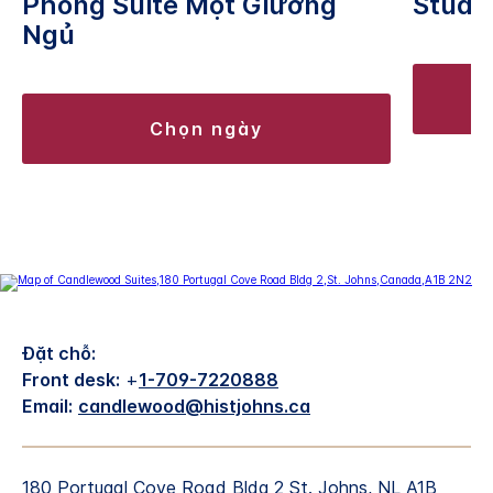
Phòng Suite Một Giường
Studio
Ngủ
chọn ngày
Đặt chỗ:
Front desk:
+
1-709-7220888
Email:
candlewood@histjohns.ca
180 Portugal Cove Road Bldg 2
St. Johns
,
NL
A1B