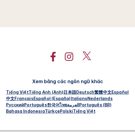
Xem bằng các ngôn ngữ khác
Tiếng Việt
Tiếng Anh (Anh)
日本語
Deutsch
繁體中文
Español
中文
Français
Español (España)
Italiano
Nederlands
Русский
Português
한국어
ไทย
العربية
Português (BR)
Bahasa Indonesia
Türkçe
Polski
Tiếng Việt