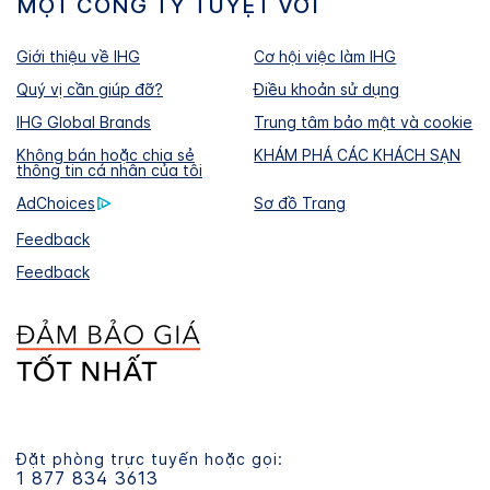
MỘT CÔNG TY TUYỆT VỜI
Giới thiệu về IHG
Cơ hội việc làm IHG
Quý vị cần giúp đỡ?
Điều khoản sử dụng
IHG Global Brands
Trung tâm bảo mật và cookie
Không bán hoặc chia sẻ
KHÁM PHÁ CÁC KHÁCH SẠN
thông tin cá nhân của tôi
AdChoices
Sơ đồ Trang
Feedback
Feedback
Đặt phòng trực tuyến hoặc gọi:
1 877 834 3613