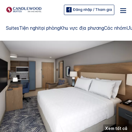
Đăng nhập / Tham gia
Suites
Tiện nghi
tại phòng
Khu vực địa phương
Các nhóm
Ưu
Xem tất cả