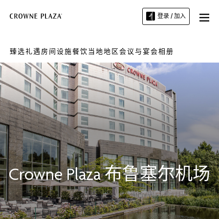
登录 / 加入
臻选礼遇
房间
设施
餐饮
当地地区
会议与宴会
相册
Crowne Plaza
布鲁塞尔机场