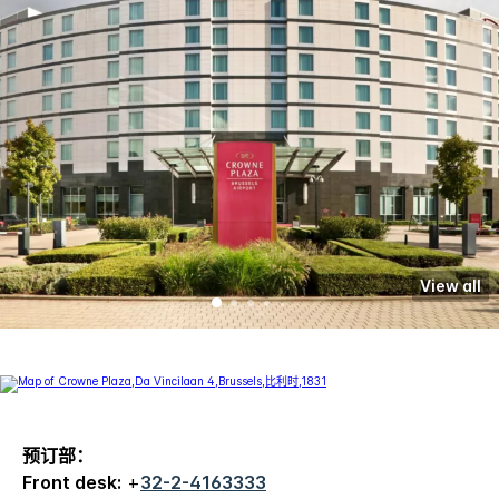
View all
预订部：
Front desk:
+
32-2-4163333