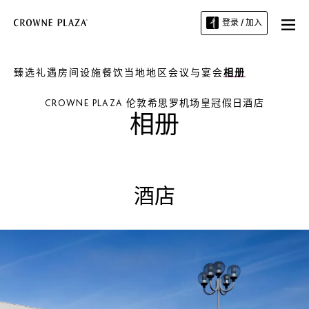
登录 / 加入
臻选礼遇
房间
设施
餐饮
当地地区
会议与宴会
相册
CROWNE PLAZA
伦敦希思罗机场皇冠假日酒店
相册
酒店