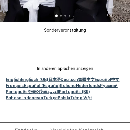
Sonderveranstaltung
In anderen Sprachen anzeigen
English
Englisch (GB)
日本語
Deutsch
繁體中文
Español
中文
Français
Español (España)
Italiano
Nederlands
Русский
Português
한국어
ไทย
العربية
Português (BR)
Bahasa Indonesia
Türkçe
Polski
Tiếng Việt