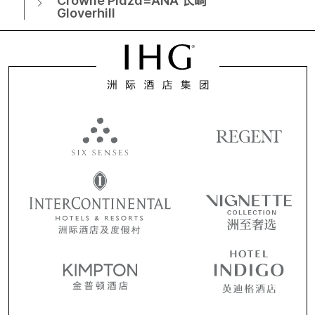
Crowne Plaza=ANA 长崎
Gloverhill