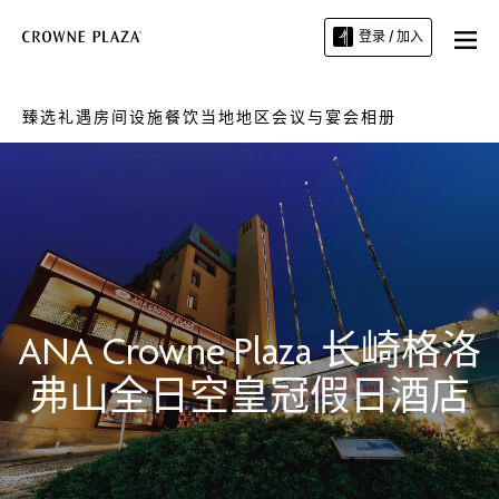
登录 / 加入
臻选礼遇
房间
设施
餐饮
当地地区
会议与宴会
相册
ANA Crowne Plaza
长崎格洛
弗山全日空皇冠假日酒店