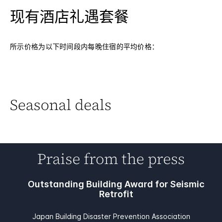
现有酒店礼遇套餐
所示价格为以下时间段内每晚住宿的平均价格：
Seasonal deals
Praise from the press
Outstanding Building Award for Seismic
Retrofit
Japan Building Disaster Prevention Association