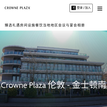
登录 / 加入
臻选礼遇
房间
设施
餐饮
当地地区
会议与宴会
相册
Crowne Plaza
伦敦 - 金士顿南