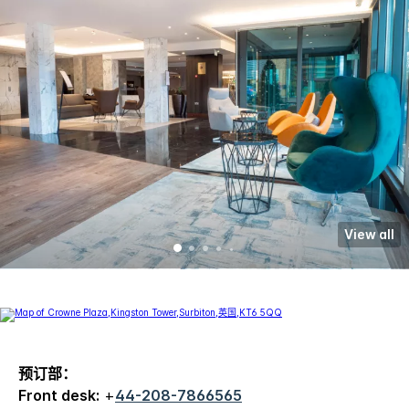
View all
预订部：
Front desk:
+
44-208-7866565