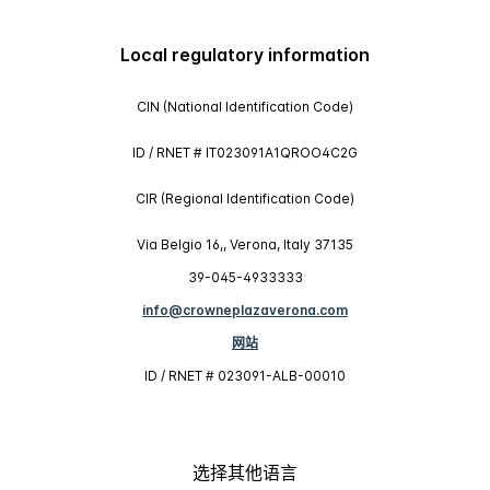
Local regulatory information
CIN (National Identification Code)
ID / RNET # IT023091A1QROO4C2G
CIR (Regional Identification Code)
Via Belgio 16,, Verona, Italy 37135
39-045-4933333
info@crowneplazaverona.com
网站
ID / RNET # 023091-ALB-00010
选择其他语言