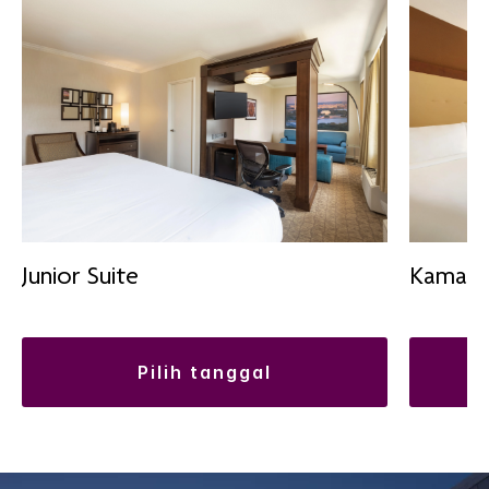
Junior Suite
Kamar 
pilih tanggal