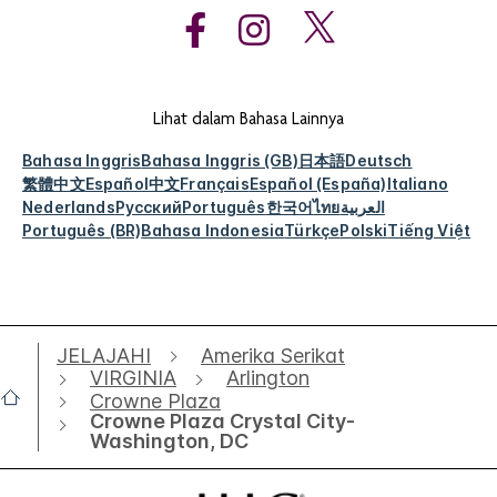
Lihat dalam Bahasa Lainnya
Bahasa Inggris
Bahasa Inggris (GB)
日本語
Deutsch
繁體中文
Español
中文
Français
Español (España)
Italiano
Nederlands
Русский
Português
한국어
ไทย
العربية
Português (BR)
Bahasa Indonesia
Türkçe
Polski
Tiếng Việt
JELAJAHI
Amerika Serikat
VIRGINIA
Arlington
Crowne Plaza
Crowne Plaza Crystal City-
Washington, DC