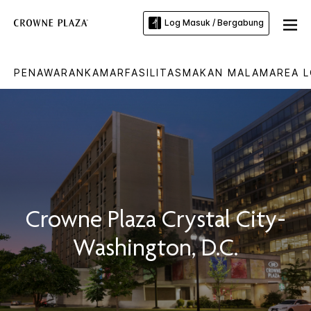
Log Masuk / Bergabung
PENAWARAN
KAMAR
FASILITAS
MAKAN MALAM
AREA 
Crowne Plaza
Crystal City-
Washington, D.C.