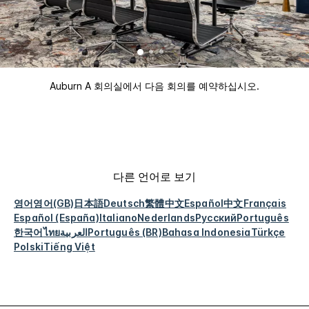
Auburn A 회의실에서 다음 회의를 예약하십시오.
다른 언어로 보기
영어
영어(GB)
日本語
Deutsch
繁體中文
Español
中文
Français
Español (España)
Italiano
Nederlands
Русский
Português
한국어
ไทย
العربية
Português (BR)
Bahasa Indonesia
Türkçe
Polski
Tiếng Việt