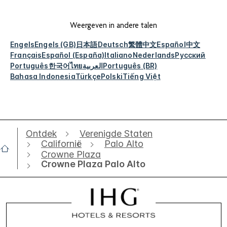
Weergeven in andere talen
Engels
Engels (GB)
日本語
Deutsch
繁體中文
Español
中文
Français
Español (España)
Italiano
Nederlands
Русский
Português
한국어
ไทย
العربية
Português (BR)
Bahasa Indonesia
Türkçe
Polski
Tiếng Việt
Ontdek
Verenigde Staten
Californië
Palo Alto
Crowne Plaza
Crowne Plaza Palo Alto