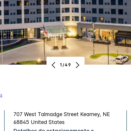
1/49
707 West Talmadge Street
Kearney
,
NE
68845
United States
Detalhes de estacionamento e