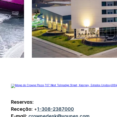
Reservas:
Receção:
+
1-308-2387000
E-mail:
crownedesk@younes.com