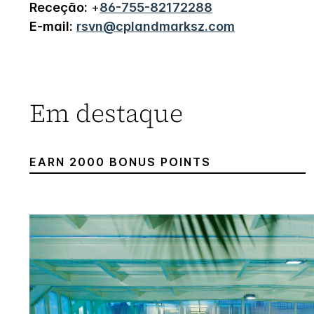
Receção:
+
86-755-82172288
E-mail:
rsvn@cplandmarksz.com
Em destaque
EARN 2000 BONUS POINTS