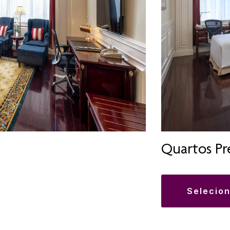
Quartos P
selecio