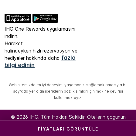
IHG One Rewards uygulamasını
indirin.
Hareket
halindeyken hızlı rezervasyon ve
fazla
hediyeler hakkında daha
bilgi edinin
Web sitemizde en iyi deneyimi yaşamanızı sağlamak amacıyla bu
sayfada yer alan içeriklerin bazı kısımları için makine çevirisi
kullanmaktayız.
© 2026 IHG. Tüm Haklari Saklidir. Otellerin çogunun
mülkiyeti ve isletmesi bagimsiz kisi veya kurumlara aittir.
FIYATLARI GÖRÜNTÜLE