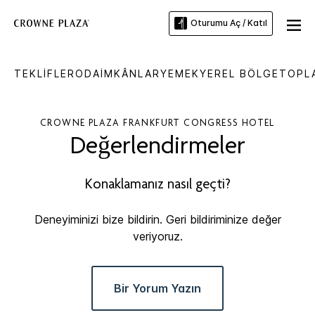
Oturumu Aç / Katıl
TEKLIFLER
ODA
İMKÂNLAR
YEMEK
YEREL BÖLGE
TOPLA
CROWNE PLAZA
FRANKFURT CONGRESS HOTEL
Değerlendirmeler
Konaklamanız nasıl geçti?
Deneyiminizi bize bildirin. Geri bildiriminize değer
veriyoruz.
Bir Yorum Yazın