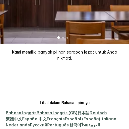
Kami memiliki banyak pilihan sarapan lezat untuk Anda
nikmati.
Lihat dalam Bahasa Lainnya
Bahasa Inggris
Bahasa Inggris (GB)
日本語
Deutsch
繁體中文
Español
中文
Français
Español (España)
Italiano
Nederlands
Русский
Português
한국어
ไทย
العربية