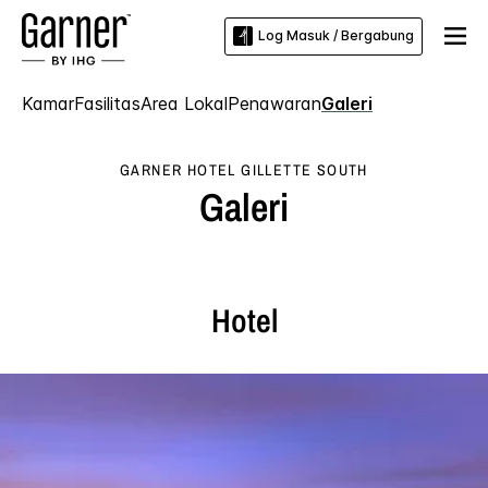
Log Masuk / Bergabung
Kamar
Fasilitas
Area Lokal
Penawaran
Galeri
GARNER HOTEL
GILLETTE SOUTH
Galeri
Hotel