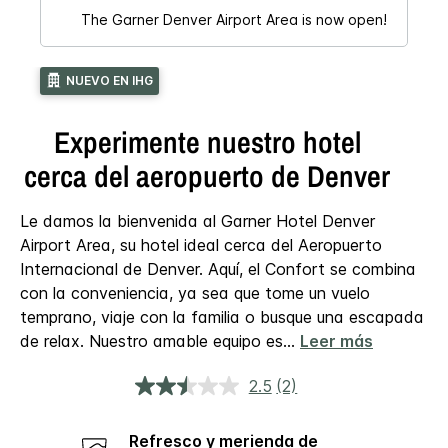
The Garner Denver Airport Area is now open!
NUEVO EN IHG
Experimente nuestro hotel
cerca del aeropuerto de Denver
Le damos la bienvenida al Garner Hotel Denver
Airport Area, su hotel ideal cerca del Aeropuerto
Internacional de Denver. Aquí, el Confort se combina
con la conveniencia, ya sea que tome un vuelo
temprano, viaje con la familia o busque una escapada
de relax. Nuestro amable equipo es
...
Leer más
2.5
(2)
Lea
2
reseñas.
Refresco y merienda de
Enlace