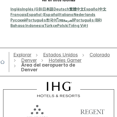
Inglés
Inglés (GB)
日本語
Deutsch
繁體中文
Español
中文
Français
Español (España)
Italiano
Nederlands
Русский
Português
한국어
ไทย
العربية
Português (BR)
Bahasa Indonesia
Türkçe
Polski
Tiếng Việt
Explorar
Estados Unidos
Colorado
Denver
Hoteles Garner
Área del aeropuerto de
Denver