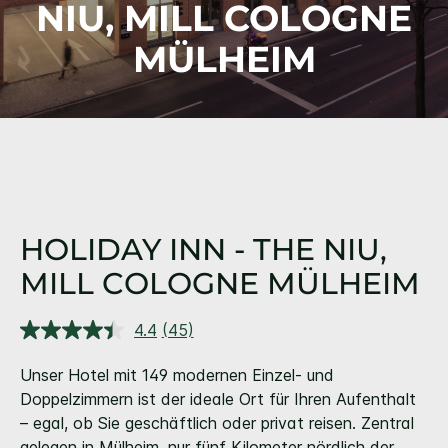
NIU,
MILL COLOGNE
MÜLHEIM
HOLIDAY INN - THE NIU,
MILL COLOGNE MÜLHEIM
4.4
(45)
45
Bewertungen
lesen.
Unser Hotel mit 149 modernen Einzel- und
Link
Doppelzimmern ist der ideale Ort für Ihren Aufenthalt
auf
derselben
– egal, ob Sie geschäftlich oder privat reisen. Zentral
Seite.
gelegen in Mülheim, nur fünf Kilometer nördlich der