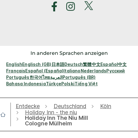
In anderen Sprachen anzeigen
English
Englisch (GB)
日本語
Deutsch
繁體中文
Español
中文
Français
Español (España)
Italiano
Nederlands
Русский
Português
한국어
ไทย
العربية
Português (BR)
Bahasa Indonesia
Türkçe
Polski
Tiếng Việt
Entdecke
Deutschland
Köln
Holiday Inn - the niu
Holiday Inn The Niu Mill
Cologne Mülheim