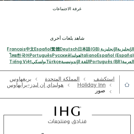
غرفة الاجتماعات
شاهد بلغات أخرى
الإنجليزية
الإنجليزية (GB)
日本語
Deutsch
繁體
Español
中文
Français
Español (España)
Italiano
هولندا
Русский
Português
한국어
ไทย
العربية
Português (BR)
اللغة الإندونيسية
Türkçe
بولسكي
Tiếng Việt
استكشف
‫‫المملكة المتحدة
بريغهاوس
Holiday Inn
هوليداي إن ليدز-برايهاوس
صور