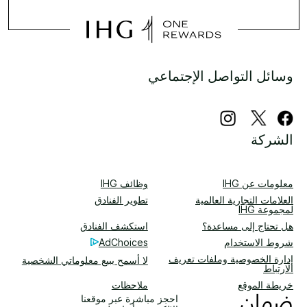
وسائل التواصل الإجتماعي
الشركة
معلومات عن IHG
وظائف IHG
العلامات التجارية العالمية
تطوير الفنادق
لمجموعة IHG
هل تحتاج إلى مساعدة؟
استكشف الفنادق
شروط الاستخدام
AdChoices
إدارة الخصوصية وملفات تعريف
لا أسمح ببيع معلوماتي الشخصية
الارتباط
خريطة الموقع
ملاحظات
احجز مباشرة عبر موقعنا