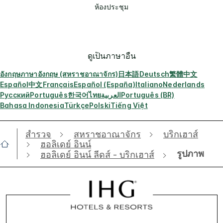
ห้องประชุม
ดูเป็นภาษาอื่น
อังกฤษ
ภาษาอังกฤษ (สหราชอาณาจักร)
日本語
Deutsch
繁體中文
Español
中文
Français
Español (España)
Italiano
Nederlands
Русский
Português
한국어
ไทย
العربية
Português (BR)
Bahasa Indonesia
Türkçe
Polski
Tiếng Việt
สำรวจ
สหราชอาณาจักร
บริกเฮาส์
ฮอลิเดย์ อินน์
รูปภาพ
ฮอลิเดย์ อินน์ ลีดส์ - บริกเฮาส์