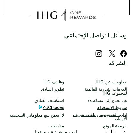
وسائل التواصل الإجتماعي
الشركة
معلومات عن IHG
وظائف IHG
العلامات التجارية العالمية
تطوير الفنادق
لمجموعة IHG
هل تحتاج إلى مساعدة؟
استكشف الفنادق
شروط الاستخدام
AdChoices
إدارة الخصوصية وملفات تعريف
لا أسمح ببيع معلوماتي الشخصية
الارتباط
خريطة الموقع
ملاحظات
احجز مباشرة عبر موقعنا