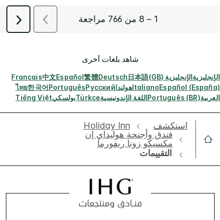
شاهد بلغات أخرى
الإنجليزية
الإنجليزية (GB)
日本語
Deutsch
繁體
Español
中文
Français
Español (España)
Italiano
هولندا
Русский
Português
한국어
ไทย
العربية
Português (BR)
اللغة الإندونيسية
Türkçe
بولسكي
Tiếng Việt
استكشف
Holiday Inn
فندق وأجنحة هوليداي إن
مكسيكو زونا ريفورما
التقييمات