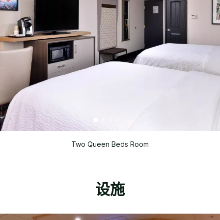
Two Queen Beds Room
设施