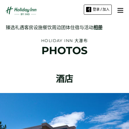
登录 / 加入
臻选礼遇
客房
设施
餐饮
周边
团体住宿与活动
相册
HOLIDAY INN
大瀑布
PHOTOS
酒店