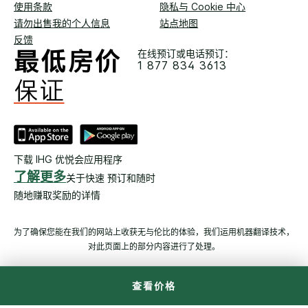
使用条款
隐私与 Cookie 中心
请勿出售我的个人信息
站点地图
反馈
在线预订或电话预订：
1 877 834 3613
下载 IHG 优悦会应用程序
了解更多
关于快速 预订和随时
随地赚取奖励的详情
为了确保您能在我们的网站上收获无与伦比的体验，我们运用机器翻译技术，
对此页面上的部分内容进行了处理。
© 六洲酒店管理（上海）有限公司。 版权所有。 多数酒店为独立产
查看价格
权及独立经营。
沪ICP备09027645号-1