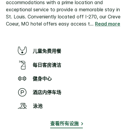
accommodations with a prime location and
exceptional service to provide a memorable stay in
St. Louis.
Conveniently located off I-270, our Creve
Coeur, MO hotel offers easy access t
...
Read more
儿童免费用餐
每日客房清洁
健身中心
酒店内停车场
泳池
查看所有设施