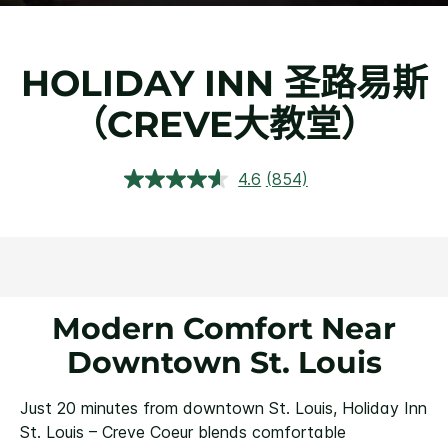
HOLIDAY INN
圣路易斯
（CREVE大教堂）
4.6
(854)
阅
读
854
条
评
论.
同
一
页
Modern Comfort Near
面
链
Downtown St. Louis
接。
Just 20 minutes from downtown St. Louis, Holiday Inn
St. Louis – Creve Coeur blends comfortable