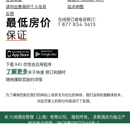
请勿出售我的个人信息
站点地图
反馈
在线预订或电话预订：
1 877 834 3613
下载 IHG 优悦会应用程序
了解更多
关于快速 预订和随时
随地赚取奖励的详情
为了确保您能在我们的网站上收获无与伦比的体验，我们运用机器翻译技术，
对此页面上的部分内容进行了处理。
© 六洲酒店管理（上海）有限公司。 版权所有。 多数酒店为独立产
权及独立经营。
沪ICP备09027645号-1
沪公网安备31011502008060号