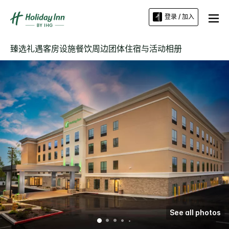
登录 / 加入
臻选礼遇
客房
设施
餐饮
周边
团体住宿与活动
相册
See all photos