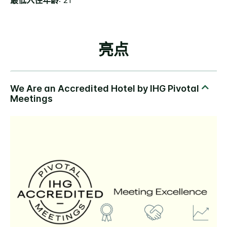
最低入住年龄
: 21
亮点