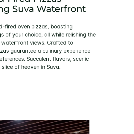
ng Suva Waterfront
d-fired oven pizzas, boasting
 of your choice, all while relishing the
waterfront views. Crafted to
zzas guarantee a culinary experience
references. Succulent flavors, scenic
slice of heaven in Suva.