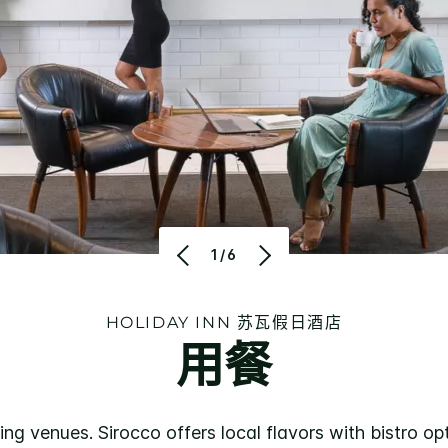
1/6
HOLIDAY INN
苏瓦假日酒店
用餐
ing venues. Sirocco offers local flavors with bistro opt