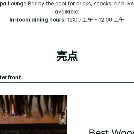
pa Lounge Bar by the pool for drinks, snacks, and live
available.
In-room dining hours:
12:00 上午 - 12:00 上午
亮点
terfront
Best Wood