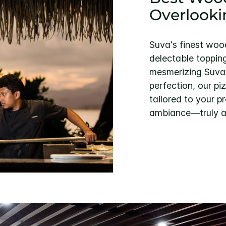
Overlooki
Suva's finest woo
delectable toppings
mesmerizing Suva 
perfection, our pi
tailored to your p
ambiance—truly a 