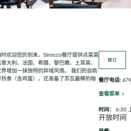
欢迎您的到来。Sirocco餐厅提供点菜菜
预订
括意大利、法国、希腊、黎巴嫩、土耳其、
界增加一抹独特的异域风情。 我们的自助
鲜热食（含鸡蛋），还准备了苏瓦最棒的咖
餐厅电话:
679
查看菜单
时间：
6:30 
开放时间