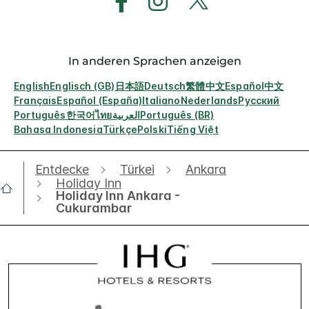
In anderen Sprachen anzeigen
English
Englisch (GB)
日本語
Deutsch
繁體中文
Español
中文
Français
Español (España)
Italiano
Nederlands
Русский
Português
한국어
ไทย
العربية
Português (BR)
Bahasa Indonesia
Türkçe
Polski
Tiếng Việt
Entdecke
Türkei
Ankara
Holiday Inn
Holiday Inn Ankara -
Cukurambar