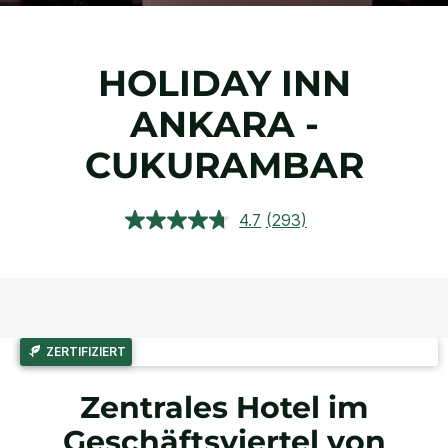
HOLIDAY INN
ANKARA -
CUKURAMBAR
4.7
(293)
293
Bewertungen
lesen.
Link
auf
derselben
Seite.
ZERTIFIZIERT
Zentrales Hotel im
Geschäftsviertel von