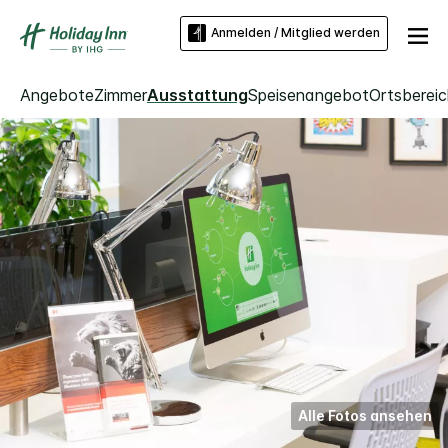
Anmelden / Mitglied werden
Angebote
Zimmer
Ausstattung
Speisenangebot
Ortsberei
Alle Fotos ansehen