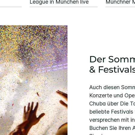
League in München live
Münchner M
Der Somm
& Festiva
Auch diesen Somm
Konzerte und Open
Chuba über Die To
beliebte Festival
versprechen mit i
Buchen Sie Ihren 