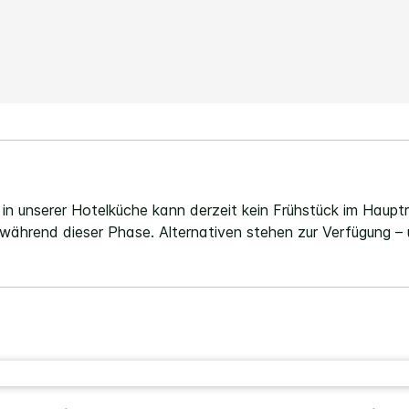
Link
auf
derselben
Seite.
n unserer Hotelküche kann derzeit kein Frühstück im Haup
 während dieser Phase. Alternativen stehen zur Verfügung –