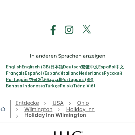
In anderen Sprachen anzeigen
English
Englisch (GB)
日本語
Deutsch
繁體中文
Español
中文
Français
Español (España)
Italiano
Nederlands
Русский
Português
한국어
ไทย
العربية
Português (BR)
Bahasa Indonesia
Türkçe
Polski
Tiếng Việt
Entdecke
USA
Ohio
Wilmington
Holiday Inn
Holiday Inn Wilmington