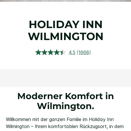
HOLIDAY INN
WILMINGTON
4.5
(1668)
1668
Bewertungen
lesen.
Link
auf
derselben
Seite.
Moderner Komfort in
Wilmington.
Willkommen mit der ganzen Familie im Holiday Inn
Wilmington – Ihrem komfortablen Rückzugsort, in dem