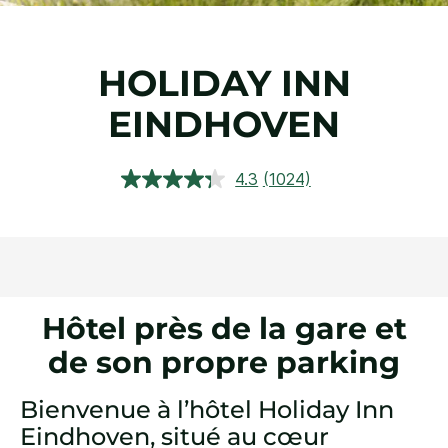
HOLIDAY INN
EINDHOVEN
4.3
(1024)
Lire
1024
avis.
Lien
sur
la
même
page.
Hôtel près de la gare et
de son propre parking
Bienvenue à l’hôtel Holiday Inn
Eindhoven, situé au cœur