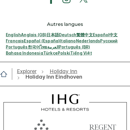
Autres langues
English
Anglais (GB)
日本語
Deutsch
繁體中文
Español
中文
Français
Español (España)
Italiano
Nederlands
Русский
Português
한국어
ไทย
العربية
Português (BR)
Bahasa Indonesia
Türkçe
Polski
Tiếng Việt
Explorer
Holiday Inn
Holiday Inn Eindhoven