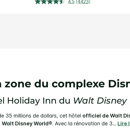
4.5
(4423)
Lire
4423
avis.
Lien
sur
la
même
page.
la zone du complexe Dis
el Holiday Inn du
Walt Disney
 35 millions de dollars, cet hôtel
officiel de Walt D
à
Walt Disney World®
. Avec la rénovation de 3
...
Lire 