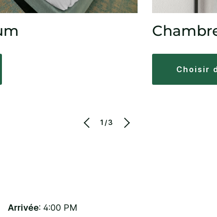
ium
Chambre
choisir
1/3
Arrivée
: 4:00 PM