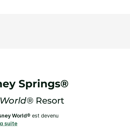
ney Springs®
 World®
Resort
isney World®
est devenu
la suite