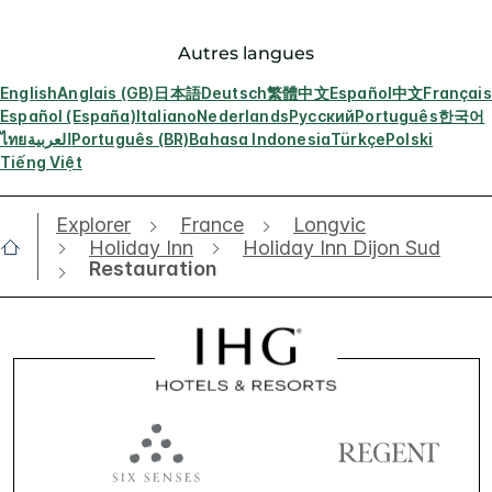
Autres langues
English
Anglais (GB)
日本語
Deutsch
繁體中文
Español
中文
Français
Español (España)
Italiano
Nederlands
Русский
Português
한국어
ไทย
العربية
Português (BR)
Bahasa Indonesia
Türkçe
Polski
Tiếng Việt
Explorer
France
Longvic
Holiday Inn
Holiday Inn Dijon Sud
Restauration