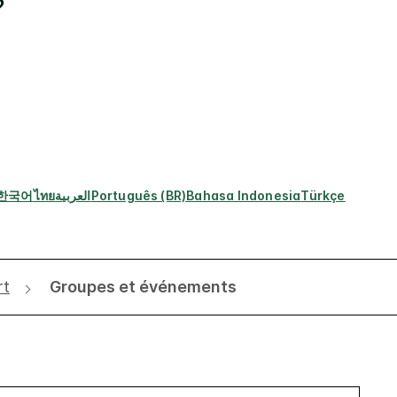
?
한국어
ไทย
العربية
Português (BR)
Bahasa Indonesia
Türkçe
rt
Groupes et événements