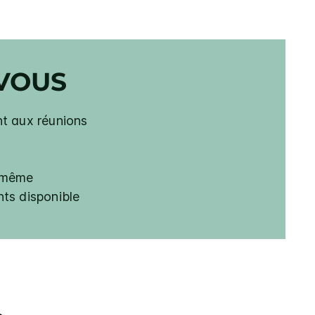
VOUS
nt aux réunions
r même
nts disponible