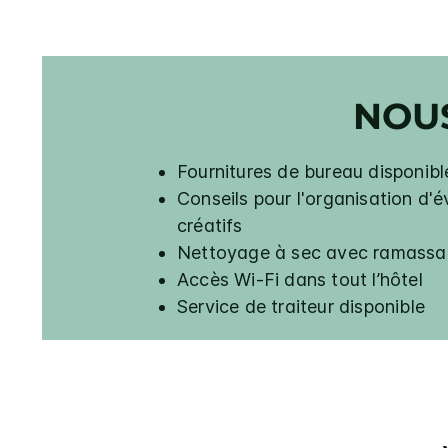
NOU
Fournitures de bureau disponible
Conseils pour l'organisation d'
créatifs
Nettoyage à sec avec ramassa
Accès Wi-Fi dans tout l’hôtel
Service de traiteur disponible