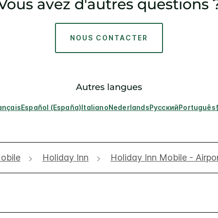
Vous avez d'autres questions 
NOUS CONTACTER
Autres langues
ançais
Español (España)
Italiano
Nederlands
Русский
Português
obile
Holiday Inn
Holiday Inn Mobile - Airpo