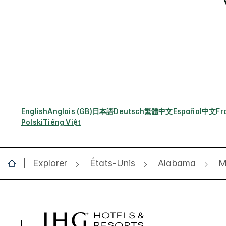
English
Anglais (GB)
日本語
Deutsch
繁體中文
Español
中文
Fr
Polski
Tiếng Việt
Explorer
États-Unis
Alabama
M