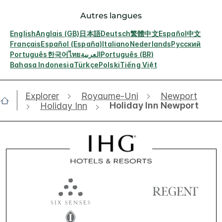
Autres langues
English
Anglais (GB)
日本語
Deutsch
繁體中文
Español
中文
Français
Español (España)
Italiano
Nederlands
Русский
Português
한국어
ไทย
العربية
Português (BR)
Bahasa Indonesia
Türkçe
Polski
Tiếng Việt
Explorer
Royaume-Uni
Newport
Holiday Inn Newport
Holiday Inn