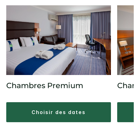
Chambres Premium
Chamb
choisir des dates