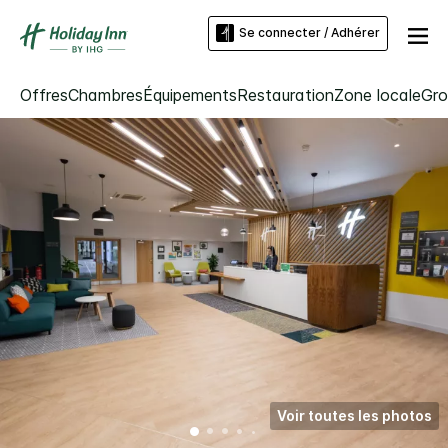
Se connecter / Adhérer
Offres
Chambres
Équipements
Restauration
Zone locale
Gro
Voir toutes les photos