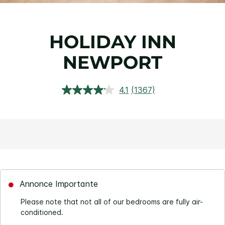
HOLIDAY INN
NEWPORT
4.1
(1367)
Lire
1367
avis.
Lien
sur
la
même
page.
Annonce Importante
Please note that not all of our bedrooms are fully air-
conditioned.