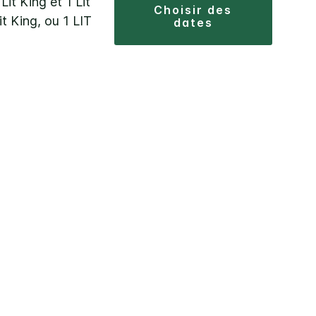
Lit King et 1 Lit
choisir des
Lit King, ou 1 LIT
dates