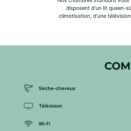
Nos chambres standard vous of
disposent d'un lit queen-siz
climatisation, d'une télévision
COM
Sèche-cheveux
Télévision
Wi-Fi