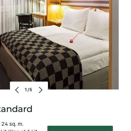
1/5
tandard
– 24 sq. m.