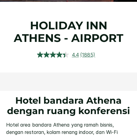
HOLIDAY INN
ATHENS - AIRPORT
4.4
(1885)
Baca
Ulasan.
Tautan
halaman
yang
sama.
Hotel bandara Athena
dengan ruang konferensi
Hotel area bandara Athena yang ramah bisnis,
dengan restoran, kolam renang indoor, dan Wi-Fi