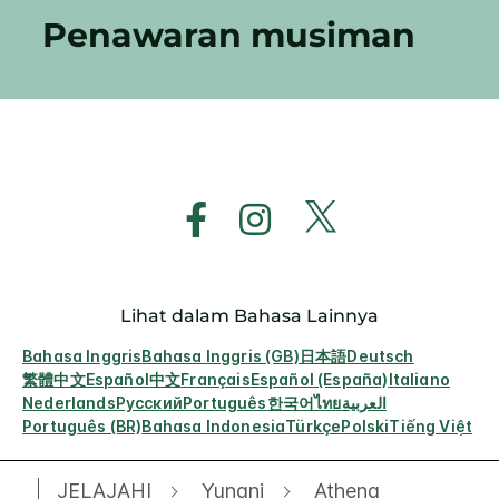
Penawaran musiman
Lihat dalam Bahasa Lainnya
Bahasa Inggris
Bahasa Inggris (GB)
日本語
Deutsch
繁體中文
Español
中文
Français
Español (España)
Italiano
Nederlands
Русский
Português
한국어
ไทย
العربية
Português (BR)
Bahasa Indonesia
Türkçe
Polski
Tiếng Việt
JELAJAHI
Yunani
Athena