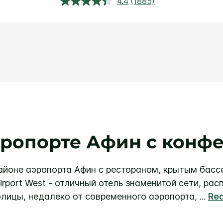
4.4
(1885)
Прочитали
1885
обзора.
Ссылка
откроется
в
этом
окне.
эропорте Афин с конф
айоне аэропорта Афин с рестораном, крытым басс
, Airport West - отличный отель знаменитой сети, 
олицы, недалеко от современного аэропорта,
...
Re