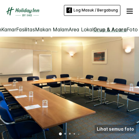
Log Masuk / Bergabung
n
Kamar
Fasilitas
Makan Malam
Area Lokal
Grup & Acara
Foto
Lihat semua foto