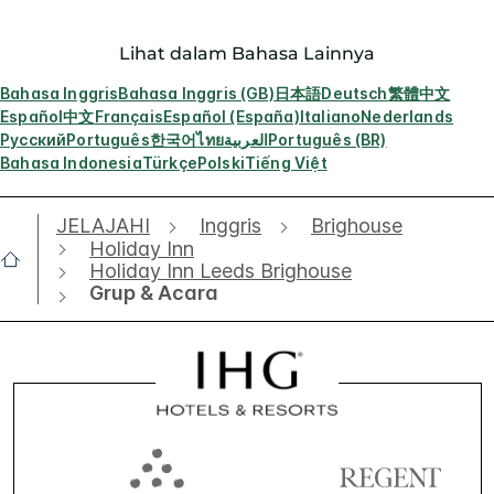
Lihat dalam Bahasa Lainnya
Bahasa Inggris
Bahasa Inggris (GB)
日本語
Deutsch
繁體中文
Español
中文
Français
Español (España)
Italiano
Nederlands
Русский
Português
한국어
ไทย
العربية
Português (BR)
Bahasa Indonesia
Türkçe
Polski
Tiếng Việt
JELAJAHI
Inggris
Brighouse
Holiday Inn
Holiday Inn Leeds Brighouse
Grup & Acara