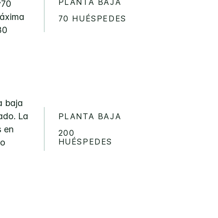
PLANTA BAJA
y70
máxima
70 HUÉSPEDES
30
a baja
nado. La
PLANTA BAJA
s en
200
HUÉSPEDES
lo