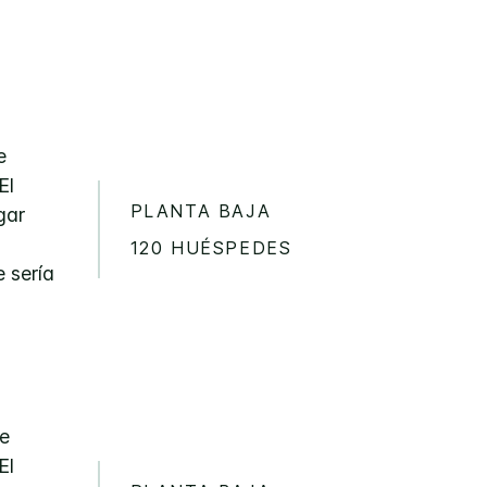
e
El
PLANTA BAJA
gar
120 HUÉSPEDES
 sería
se
El