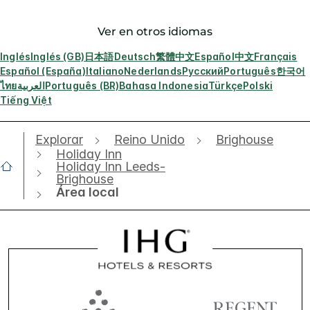
Ver en otros idiomas
Inglés
Inglés (GB)
日本語
Deutsch
繁體中文
Español
中文
Français
Español (España)
Italiano
Nederlands
Русский
Português
한국어
ไทย
العربية
Português (BR)
Bahasa Indonesia
Türkçe
Polski
Tiếng Việt
Explorar
Reino Unido
Brighouse
Holiday Inn
Holiday Inn Leeds-
Brighouse
Área local