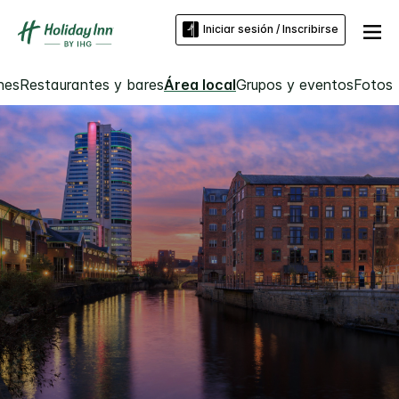
Iniciar sesión / Inscribirse
nes
Restaurantes y bares
Área local
Grupos y eventos
Fotos