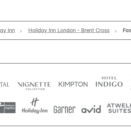
ay Inn
Holiday Inn London - Brent Cross
Fas