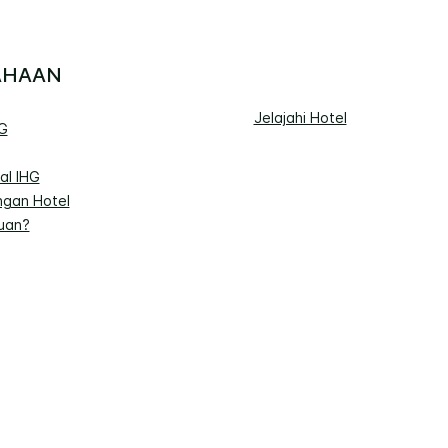
AHAAN
Jelajahi Hotel
G
al IHG
gan Hotel
uan?