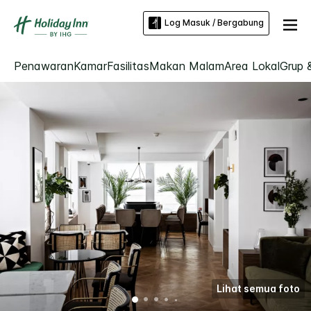
Log Masuk / Bergabung
Penawaran
Kamar
Fasilitas
Makan Malam
Area Lokal
Grup 
Lihat semua foto