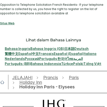
Opposition to Telephone Solicitation French Residents- If your telephone
number is collected by us, you have the right to register on the list of
opposition to telephone solicitation available at
Situs Web
Lihat dalam Bahasa Lainnya
Bahasa Inggris
Bahasa Inggris (GB)
日本語
Deutsch
繁體中文
Español
中文
Français
Español (España)
Italiano
Nederlands
Русский
Português
한국어
ไทย
العربية
Português (BR)
Bahasa Indonesia
Türkçe
Polski
Tiếng Việt
JELAJAHI
Prancis
Paris
Holiday Inn
Holiday Inn Paris - Elysees