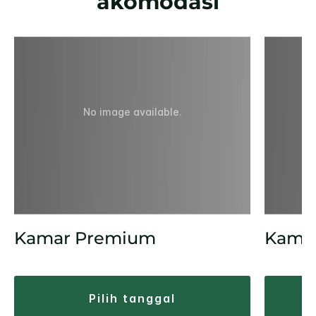
akomodasi
No image available.
Kamar Premium
Kamar
pilih tanggal