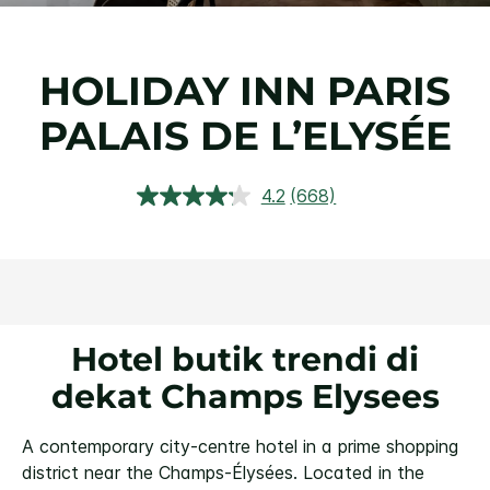
HOLIDAY INN
PARIS
PALAIS DE L’ELYSÉE
4.2
(668)
Baca
Ulasan.
Tautan
halaman
yang
sama.
Hotel butik trendi di
dekat Champs Elysees
A contemporary city-centre hotel in a prime shopping
district near the Champs-Élysées.
Located in the