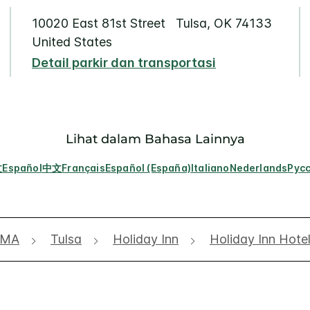
10020 East 81st Street
Tulsa
,
OK
74133
United States
Detail parkir dan transportasi
Lihat dalam Bahasa Lainnya
文
Español
中文
Français
Español (España)
Italiano
Nederlands
Рус
OMA
Tulsa
Holiday Inn
Holiday Inn Hotel