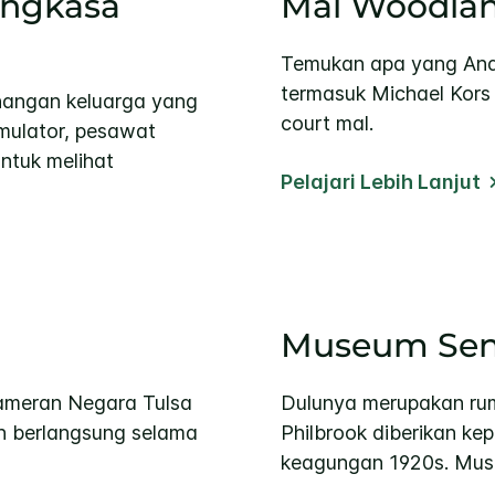
Angkasa
Mal Woodland
Temukan apa yang Anda
termasuk Michael Kors 
angan keluarga yang
court mal.
imulator, pesawat
untuk melihat
Pelajari Lebih Lanjut
Museum Seni
Pameran Negara Tulsa
Dulunya merupakan ruma
n berlangsung selama
Philbrook diberikan ke
keagungan 1920s. Muse