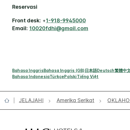
Reservasi
Front desk:
+
1-918-9945000
Email:
10020fdhi@gmail.com
Bahasa Inggris
Bahasa Inggris (GB)
日本語
Deutsch
繁體中
Bahasa Indonesia
Türkçe
Polski
Tiếng Việt
JELAJAHI
Amerika Serikat
OKLAH