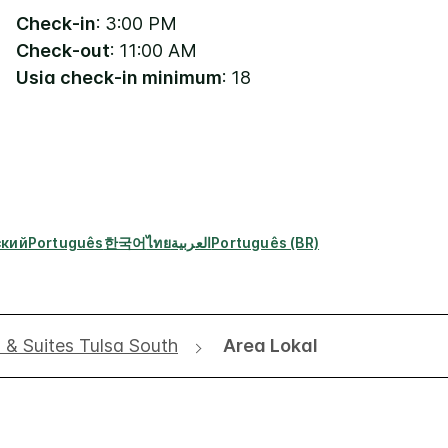
Check-in
: 3:00 PM
Check-out
: 11:00 AM
Usia check-in minimum
: 18
ский
Português
한국어
ไทย
العربية
Português (BR)
 & Suites Tulsa South
Area Lokal