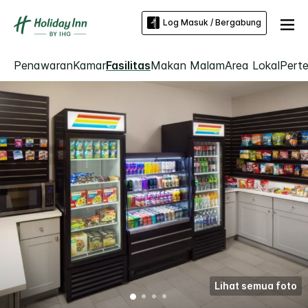
Log Masuk / Bergabung
Penawaran
Kamar
Fasilitas
Makan Malam
Area Lokal
Pert
Lihat semua foto