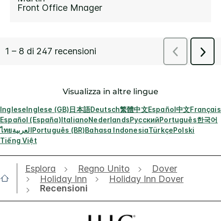
Visualizza in altre lingue
Inglese
Inglese (GB)
日本語
Deutsch
繁體中文
Español
中文
Français
Español (España)
Italiano
Nederlands
Русский
Português
한국어
ไทย
العربية
Português (BR)
Bahasa Indonesia
Türkçe
Polski
Tiếng Việt
Esplora
Regno Unito
Dover
Holiday Inn
Holiday Inn Dover
Recensioni