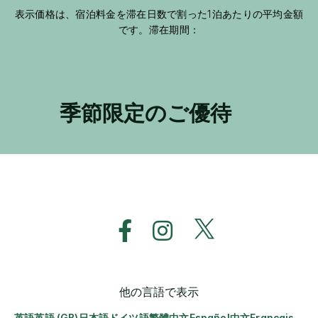
表示価格は、宿泊料金を滞在日数で割った1泊あたりの平均金額
です。滞在期間：
季節限定のご優待
他の言語で表示
英語
英語 (GB)
日本語
ドイツ語
繁體中文
Español
中文
Français