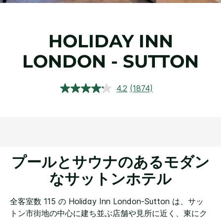
HOLIDAY INN
LONDON - SUTTON
4.2
(1874)
レ
ビ
ュ
ー
を
読
む.
同
じ
プールとサウナのあるモダン
ペ
ー
なサットンホテル
ジ
の
リ
全客室数 115 の Holiday Inn London-Sutton は、サッ
ン
ク。
トン市街地の中心に建ち並ぶ店舗や見所に近く、東にク