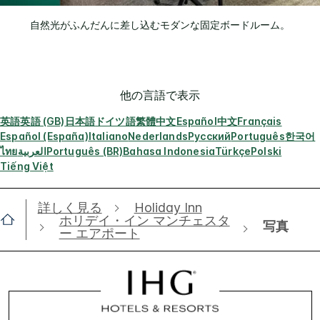
自然光がふんだんに差し込むモダンな固定ボードルーム。
他の言語で表示
英語
英語 (GB)
日本語
ドイツ語
繁體中文
Español
中文
Français
Español (España)
Italiano
Nederlands
Русский
Português
한국어
ไทย
العربية
Português (BR)
Bahasa Indonesia
Türkçe
Polski
Tiếng Việt
詳しく見る
Holiday Inn
ホリデイ・イン マンチェスタ
写真
ー エアポート