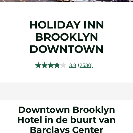
HOLIDAY INN
BROOKLYN
DOWNTOWN
3.8
(2530)
Lees
2530
beoordelingen.
Dezelfde
paginalink.
Downtown Brooklyn
Hotel in de buurt van
Barclays Center