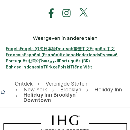
Weergeven in andere talen
Engels
Engels (GB)
日本語
Deutsch
繁體中文
Español
中文
Français
Español (España)
Italiano
Nederlands
Русский
Português
한국어
ไทย
العربية
Português (BR)
Bahasa Indonesia
Türkçe
Polski
Tiếng Việt
Ontdek
Verenigde Staten
New York
Brooklyn
Holiday Inn
Holiday Inn Brooklyn
Downtown