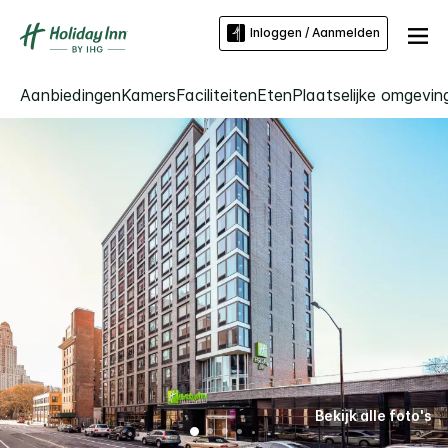
Inloggen / Aanmelden
Aanbiedingen
Kamers
Faciliteiten
Eten
Plaatselijke omgevin
Bekijk alle foto's