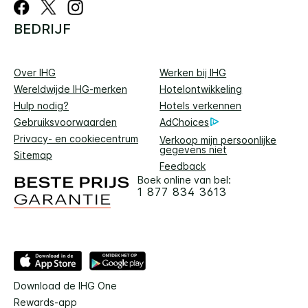
BEDRIJF
Over IHG
Werken bij IHG
Wereldwijde IHG-merken
Hotelontwikkeling
Hulp nodig?
Hotels verkennen
Gebruiksvoorwaarden
AdChoices
Privacy- en cookiecentrum
Verkoop mijn persoonlijke
gegevens niet
Sitemap
Feedback
Boek online van bel:
1 877 834 3613
Download de IHG One
Rewards-app