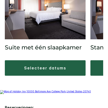
Suite met één slaapkamer
Stand
selecteer datums
Reserveringen: