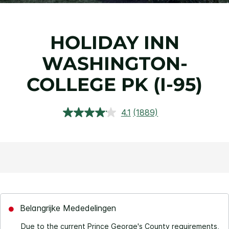
HOLIDAY INN
WASHINGTON-
COLLEGE PK (I-95)
4.1
(1889)
Lees
1889
beoordelingen.
Dezelfde
paginalink.
Belangrijke Mededelingen
Due to the current Prince George's County requirements,