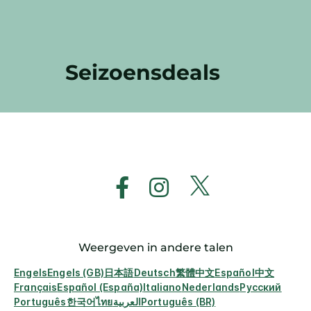
Seizoensdeals
Weergeven in andere talen
Engels
Engels (GB)
日本語
Deutsch
繁體中文
Español
中文
Français
Español (España)
Italiano
Nederlands
Русский
Português
한국어
ไทย
العربية
Português (BR)